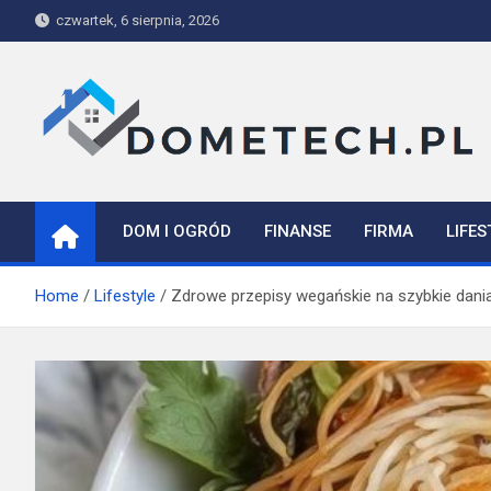
Skip
czwartek, 6 sierpnia, 2026
to
content
Dometech
DOM I OGRÓD
FINANSE
FIRMA
LIFES
Home
Lifestyle
Zdrowe przepisy wegańskie na szybkie dania