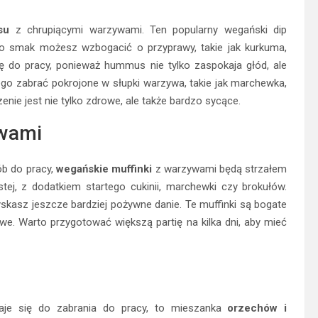
su
z chrupiącymi warzywami. Ten popularny wegański dip
jego smak możesz wzbogacić o przyprawy, takie jak kurkuma,
ę do pracy, ponieważ hummus nie tylko zaspokaja głód, ale
iego zabrać pokrojone w słupki warzywa, takie jak marchewka,
zenie jest nie tylko zdrowe, ale także bardzo sycące.
ywami
ób do pracy,
wegańskie muffinki
z warzywami będą strzałem
tej, z dodatkiem startego cukinii, marchewki czy brokułów.
yskasz jeszcze bardziej pożywne danie. Te muffinki są bogate
atwe. Warto przygotować większą partię na kilka dni, aby mieć
adaje się do zabrania do pracy, to mieszanka
orzechów i