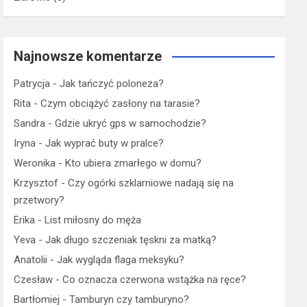
Najnowsze komentarze
Patrycja
-
Jak tańczyć poloneza?
Rita
-
Czym obciążyć zasłony na tarasie?
Sandra
-
Gdzie ukryć gps w samochodzie?
Iryna
-
Jak wyprać buty w pralce?
Weronika
-
Kto ubiera zmarłego w domu?
Krzysztof
-
Czy ogórki szklarniowe nadają się na
przetwory?
Erika
-
List miłosny do męża
Yeva
-
Jak długo szczeniak tęskni za matką?
Anatolii
-
Jak wygląda flaga meksyku?
Czesław
-
Co oznacza czerwona wstążka na ręce?
Bartłomiej
-
Tamburyn czy tamburyno?