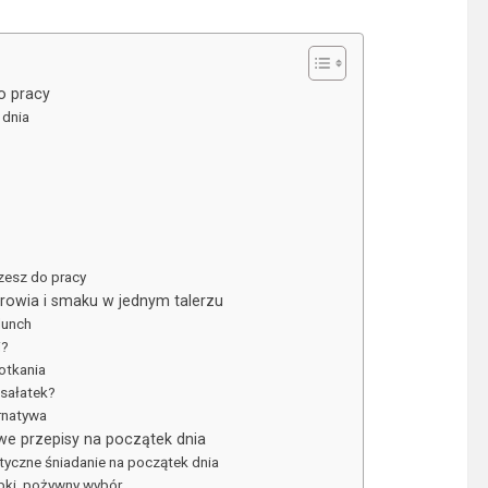
o pracy
 dnia
zesz do pracy
rowia i smaku w jednym talerzu
lunch
i?
otkania
 sałatek?
rnatywa
we przepisy na początek dnia
tyczne śniadanie na początek dnia
bki, pożywny wybór