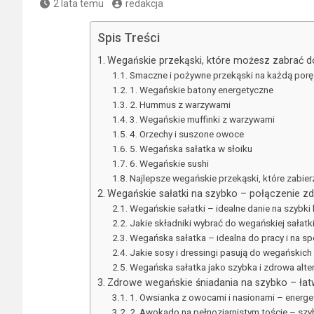
2 lata temu
redakcja
Spis Treści
Wegańskie przekąski, które możesz zabrać d
Smaczne i pożywne przekąski na każdą porę
1. Wegańskie batony energetyczne
2. Hummus z warzywami
3. Wegańskie muffinki z warzywami
4. Orzechy i suszone owoce
5. Wegańska sałatka w słoiku
6. Wegańskie sushi
Najlepsze wegańskie przekąski, które zabier
Wegańskie sałatki na szybko – połączenie zd
Wegańskie sałatki – idealne danie na szybki 
Jakie składniki wybrać do wegańskiej sałatk
Wegańska sałatka – idealna do pracy i na sp
Jakie sosy i dressingi pasują do wegańskich
Wegańska sałatka jako szybka i zdrowa alte
Zdrowe wegańskie śniadania na szybko – łat
1. Owsianka z owocami i nasionami – energe
2. Awokado na pełnoziarnistym toście – szy