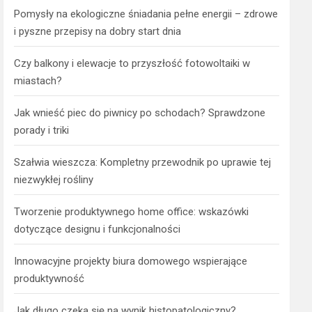
Pomysły na ekologiczne śniadania pełne energii – zdrowe
i pyszne przepisy na dobry start dnia
Czy balkony i elewacje to przyszłość fotowoltaiki w
miastach?
Jak wnieść piec do piwnicy po schodach? Sprawdzone
porady i triki
Szałwia wieszcza: Kompletny przewodnik po uprawie tej
niezwykłej rośliny
Tworzenie produktywnego home office: wskazówki
dotyczące designu i funkcjonalności
Innowacyjne projekty biura domowego wspierające
produktywność
Jak długo czeka się na wynik histopatologiczny?