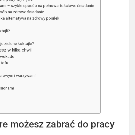
mi – szybki sposób na pełnowartościowe śniadanie
osób na zdrowe śniadanie
ska alternatywa na zdrowy posiłek
tajli?
e zielone koktajle?
sz w kilka chwil
 awokado
 tofu
orowym i warzywami
asionami
re możesz zabrać do pracy