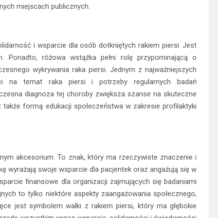
nych miejscach publicznych.
darność i wsparcie dla osób dotkniętych rakiem piersi. Jest
ch. Ponadto, różowa wstążka pełni rolę przypominającą o
zesnego wykrywania raka piersi. Jednym z najważniejszych
i na temat raka piersi i potrzeby regularnych badań
czesna diagnoza tej choroby zwiększa szanse na skuteczne
t także formą edukacji społeczeństwa w zakresie profilaktyki
nym akcesorium. To znak, który ma rzeczywiste znaczenie i
kę wyrażają swoje wsparcie dla pacjentek oraz angażują się w
sparcie finansowe dla organizacji zajmujących się badaniami
nych to tylko niektóre aspekty zaangażowania społecznego,
ce jest symbolem walki z rakiem piersi, który ma głębokie
 przede wszystkim wyraz wsparcia, solidarności i świadomości