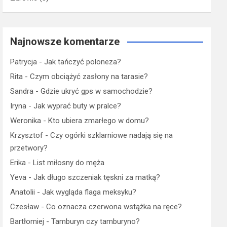
Najnowsze komentarze
Patrycja
-
Jak tańczyć poloneza?
Rita
-
Czym obciążyć zasłony na tarasie?
Sandra
-
Gdzie ukryć gps w samochodzie?
Iryna
-
Jak wyprać buty w pralce?
Weronika
-
Kto ubiera zmarłego w domu?
Krzysztof
-
Czy ogórki szklarniowe nadają się na
przetwory?
Erika
-
List miłosny do męża
Yeva
-
Jak długo szczeniak tęskni za matką?
Anatolii
-
Jak wygląda flaga meksyku?
Czesław
-
Co oznacza czerwona wstążka na ręce?
Bartłomiej
-
Tamburyn czy tamburyno?