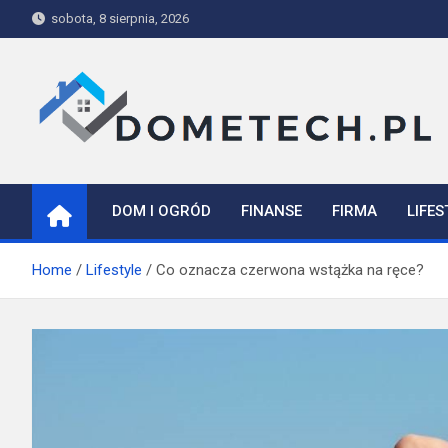
Skip
sobota, 8 sierpnia, 2026
to
content
Dometech
DOM I OGRÓD
FINANSE
FIRMA
LIFES
Home
Lifestyle
Co oznacza czerwona wstążka na ręce?