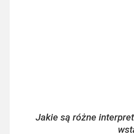
Jakie są różne interpre
wst
Różnorodne interpretacje noszenia czerwonej wstążki ob
akcesorium. Czerwona wstążka jest przedmiotem zaintereso