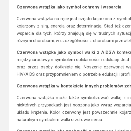
Czerwona wstążka jako symbol ochrony i wsparcia.
Czerwona wstążka na ręce jest często kojarzona z symbole
kojarzony z siłą, energią oraz determinacją. Stąd też cz
wsparcia dla tych, którzy znajdują się w trudnych sytua
różnymi chorobami, w szczególności z chorobami przewlekł
Czerwona wstążka jako symbol walki z AIDS
W kontekś
międzynarodowym symbolem solidarności i edukacji. Jes
oraz przez osoby dotknięte nią. Noszenie czerwonej ws
HIV/AIDS oraz przypomnieniem o potrzebie edukacji i profila
Czerwona wstążka w kontekście innych problemów zd
Czerwona wstążka może także symbolizować walkę z inn
niektórych przypadkach jest noszona jako wyraz wsparcia
układu krążenia. Kolor czerwony jest powszechnie kojar
naturalnym symbolem walki o zdrowie serca.