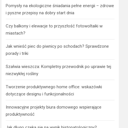
Pomysły na ekologiczne śniadania pełne energii – zdrowe
i pyszne przepisy na dobry start dnia
Czy balkony i elewacje to przyszłość fotowoltaiki w
miastach?
Jak wnieść piec do piwnicy po schodach? Sprawdzone
porady i triki
Szałwia wieszcza: Kompletny przewodnik po uprawie tej
niezwykłej rośliny
Tworzenie produktywnego home office: wskazówki
dotyczące designu i funkcjonalności
Innowacyjne projekty biura domowego wspierające
produktywność
Jak długo czeka się na wynik histopatologiczny?