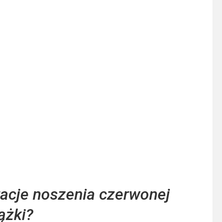
tacje noszenia czerwonej
ążki?
ejmują zarówno kulturowe, jak i symboliczne aspekty tego
wania wielu społeczności na całym świecie, a jej znaczenie