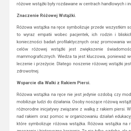
różowe wstążki były rozdawane w centrach handlowych i in
Znaczenie Różowej Wstążki.
Różowa wstążka na ręce symbolizuje przede wszystkim soli
to wyraz empatii wobec pacjentek, ich rodzin i bliski
konieczności badań profilaktycznych oraz promowania wc
celów różowej wstążki jest zwiększenie świadomośc
mammograficznych. Wiedza ta jest kluczowa, ponieważ w
leczenie i przeżycie. Dlatego noszenie różowej wstążki jes
zdrowotnej.
Wsparcie dla Walki z Rakiem Piersi.
Różowa wstążka na ręce nie jest jedynie ozdobą czy mod
mobilizuje ludzi do działania. Osoby noszące różową wstąż
różnorodne inicjatywy związane z walką z rakiem piersi. W
nad rakiem oraz pomoc w organizowaniu działań edukacyj
które symbolizuje różowa wstążka. Różowa wstążka na rę
znaczenie i historyczne korzenie. To nie tylko ozdoba, ale