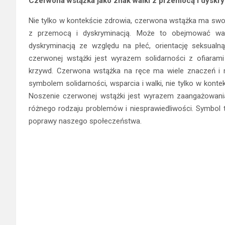
Czerwona wstążka jako znak walki z przemocą i dyskry
Nie tylko w kontekście zdrowia, czerwona wstążka ma swoj
z przemocą i dyskryminacją. Może to obejmować wa
dyskryminacją ze względu na płeć, orientację seksualn
czerwonej wstążki jest wyrazem solidarności z ofiara
krzywd. Czerwona wstążka na ręce ma wiele znaczeń i 
symbolem solidarności, wsparcia i walki, nie tylko w konte
Noszenie czerwonej wstążki jest wyrazem zaangażowania
różnego rodzaju problemów i niesprawiedliwości. Symbol 
poprawy naszego społeczeństwa.