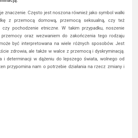
minacją.
e znaczenie. Często jest noszona również jako symbol walki
lkę z przemocą domową, przemocą seksualną, czy też
ą czy pochodzenie etniczne. W takim przypadku, noszenie
mi przemocy oraz wezwaniem do zakończenia tego rodzaju
może być interpretowana na wiele różnych sposobów. Jest
kście zdrowia, ale także w walce z przemocą i dyskryminacją.
 i determinacji w dążeniu do lepszego świata, wolnego od
ten przypomina nam o potrzebie działania na rzecz zmiany i