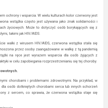
m ochrony i wsparcia. W wielu kulturach kolor czerwony jest
erwona wstążka często jest używana jako znak solidarności i
cjach życiowych. Może to dotyczyć osób borykających się z
ymi, takimi jak HIV/AIDS.
cie walki z wirusem HIV/AIDS, czerwona wstążka stała się
t noszona przez osoby zaangażowane w walkę z tą pandemią
tążki na ręce jest wyrazem wsparcia dla osób żyjących z
ktyki w celu zapobiegania rozprzestrzenianiu się tej choroby.
rowotnych.
ymi chorobami i problemami zdrowotnymi. Na przykład, w
 dla osób dotkniętych chorobami serca lub innych schorzeń
zony z sercem, co sprawia, że czerwona wstążka staje się