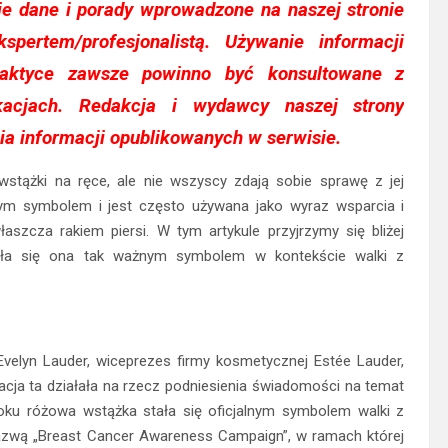
e dane i porady wprowadzone na naszej stronie
spertem/profesjonalistą. Używanie informacji
aktyce zawsze powinno być konsultowane z
fikacjach. Redakcja i wydawcy naszej strony
ia informacji opublikowanych w serwisie.
tążki na ręce, ale nie wszyscy zdają sobie sprawę z jej
ym symbolem i jest często używana jako wyraz wsparcia i
cza rakiem piersi. W tym artykule przyjrzymy się bliżej
stała się ona tak ważnym symbolem w kontekście walki z
 Evelyn Lauder, wiceprezes firmy kosmetycznej Estée Lauder,
acja ta działała na rzecz podniesienia świadomości na temat
roku różowa wstążka stała się oficjalnym symbolem walki z
nazwą „Breast Cancer Awareness Campaign”, w ramach której