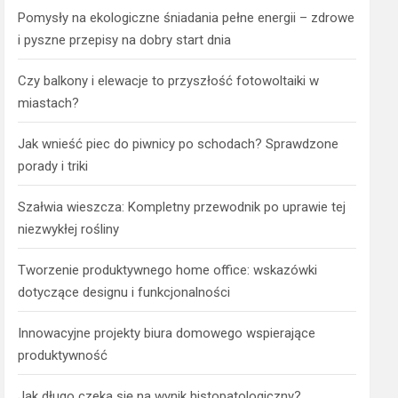
Pomysły na ekologiczne śniadania pełne energii – zdrowe
i pyszne przepisy na dobry start dnia
Czy balkony i elewacje to przyszłość fotowoltaiki w
miastach?
Jak wnieść piec do piwnicy po schodach? Sprawdzone
porady i triki
Szałwia wieszcza: Kompletny przewodnik po uprawie tej
niezwykłej rośliny
Tworzenie produktywnego home office: wskazówki
dotyczące designu i funkcjonalności
Innowacyjne projekty biura domowego wspierające
produktywność
Jak długo czeka się na wynik histopatologiczny?