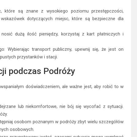
sc, które są znane z wysokiego poziomu przestępczości,
 wskazówek dotyczących miejsc, które są bezpieczne dla
osić dużą ilość pieniędzy, korzystaj z kart płatniczych i
: Wybierając transport publiczny, upewnij się, że jest on
 pustych przystanków i stacji.
ji podczas Podróży
wspaniałym doświadczeniem, ale ważne jest, aby robić to w
ejrzane lub niekomfortowe, nie bój się wycofać z sytuacji.
óży.
ostępniaj osobom poznanym w podróży zbyt wielu szczegółów
anych osobowych.
 dobrze przygotowany jesteś, czasami sytuacje mogą wymknąć