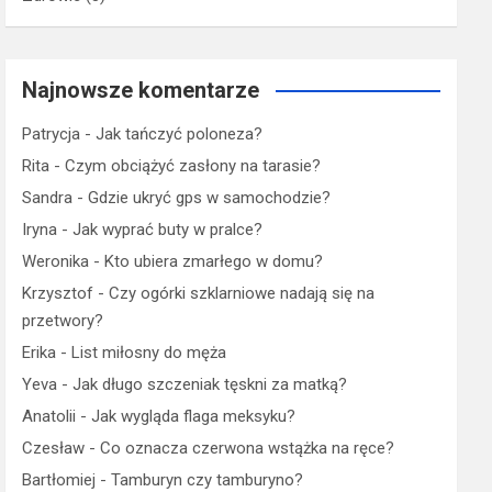
Najnowsze komentarze
Patrycja
-
Jak tańczyć poloneza?
Rita
-
Czym obciążyć zasłony na tarasie?
Sandra
-
Gdzie ukryć gps w samochodzie?
Iryna
-
Jak wyprać buty w pralce?
Weronika
-
Kto ubiera zmarłego w domu?
Krzysztof
-
Czy ogórki szklarniowe nadają się na
przetwory?
Erika
-
List miłosny do męża
Yeva
-
Jak długo szczeniak tęskni za matką?
Anatolii
-
Jak wygląda flaga meksyku?
Czesław
-
Co oznacza czerwona wstążka na ręce?
Bartłomiej
-
Tamburyn czy tamburyno?