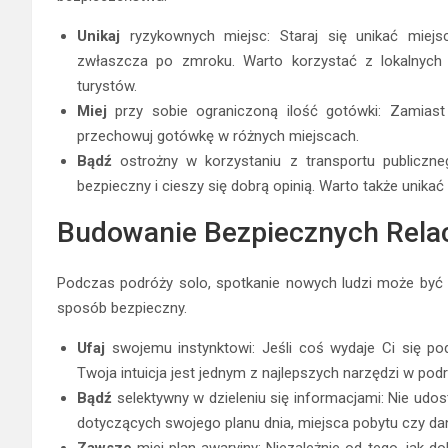
Unikaj
ryzykownych miejsc: Staraj się unikać miej
zwłaszcza po zmroku. Warto korzystać z lokalnych
turystów.
Miej
przy sobie ograniczoną ilość gotówki: Zamiast n
przechowuj gotówkę w różnych miejscach.
Bądź
ostrożny w korzystaniu z transportu publicznego
bezpieczny i cieszy się dobrą opinią. Warto także unikać
Budowanie Bezpiecznych Relac
Podczas podróży solo, spotkanie nowych ludzi może być 
sposób bezpieczny.
Ufaj
swojemu instynktowi: Jeśli coś wydaje Ci się pod
Twoja intuicja jest jednym z najlepszych narzędzi w podr
Bądź
selektywny w dzieleniu się informacjami: Nie ud
dotyczących swojego planu dnia, miejsca pobytu czy d
Zawsze
miej plan awaryjny: Niezależnie od tego, jak