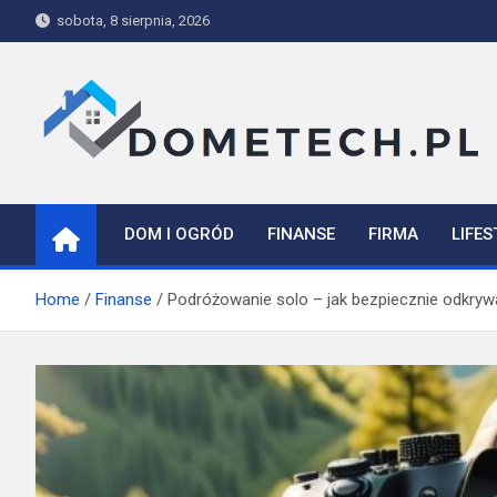
Skip
sobota, 8 sierpnia, 2026
to
content
Dometech
DOM I OGRÓD
FINANSE
FIRMA
LIFES
Home
Finanse
Podróżowanie solo – jak bezpiecznie odkryw