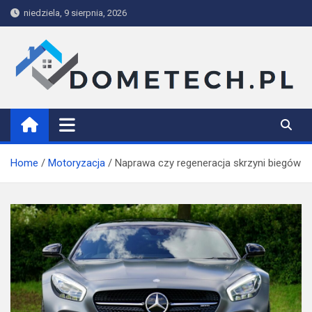
Skip
niedziela, 9 sierpnia, 2026
to
content
Dometech
Home
Motoryzacja
Naprawa czy regeneracja skrzyni biegów