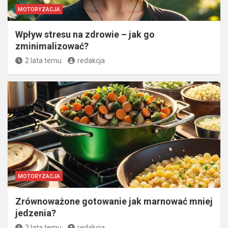
MOTORYZACJA
Wpływ stresu na zdrowie – jak go
zminimalizować?
2 lata temu
redakcja
MOTORYZACJA
Zrównoważone gotowanie jak marnować mniej
jedzenia?
2 lata temu
redakcja