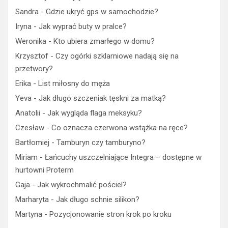
Sandra
-
Gdzie ukryć gps w samochodzie?
Iryna
-
Jak wyprać buty w pralce?
Weronika
-
Kto ubiera zmarłego w domu?
Krzysztof
-
Czy ogórki szklarniowe nadają się na
przetwory?
Erika
-
List miłosny do męża
Yeva
-
Jak długo szczeniak tęskni za matką?
Anatolii
-
Jak wygląda flaga meksyku?
Czesław
-
Co oznacza czerwona wstążka na ręce?
Bartłomiej
-
Tamburyn czy tamburyno?
Miriam
-
Łańcuchy uszczelniające Integra – dostępne w
hurtowni Proterm
Gaja
-
Jak wykrochmalić pościel?
Marharyta
-
Jak długo schnie silikon?
Martyna
-
Pozycjonowanie stron krok po kroku