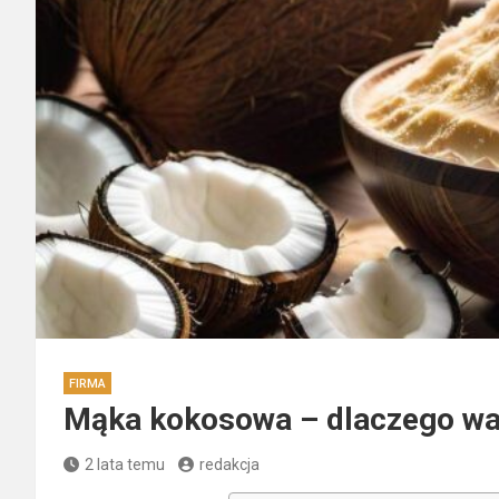
FIRMA
Mąka kokosowa – dlaczego war
2 lata temu
redakcja