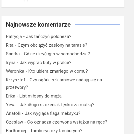
Najnowsze komentarze
Patrycja
-
Jak tańczyć poloneza?
Rita
-
Czym obciążyć zasłony na tarasie?
Sandra
-
Gdzie ukryć gps w samochodzie?
Iryna
-
Jak wyprać buty w pralce?
Weronika
-
Kto ubiera zmarłego w domu?
Krzysztof
-
Czy ogórki szklarniowe nadają się na
przetwory?
Erika
-
List miłosny do męża
Yeva
-
Jak długo szczeniak tęskni za matką?
Anatolii
-
Jak wygląda flaga meksyku?
Czesław
-
Co oznacza czerwona wstążka na ręce?
Bartłomiej
-
Tamburyn czy tamburyno?