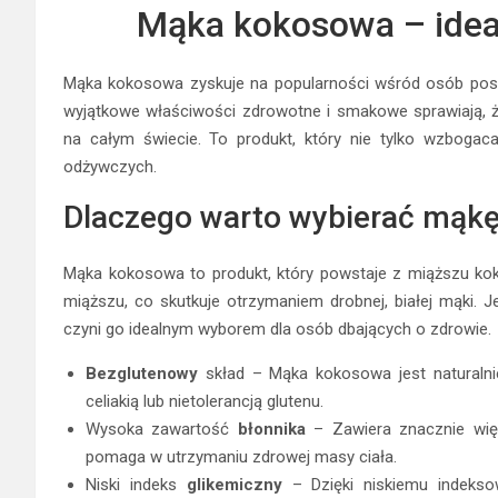
Mąka kokosowa – ideal
Mąka kokosowa zyskuje na popularności wśród osób poszu
wyjątkowe właściwości zdrowotne i smakowe sprawiają, że
na całym świecie. To produkt, który nie tylko wzbogac
odżywczych.
Dlaczego warto wybierać mąk
Mąka kokosowa to produkt, który powstaje z miąższu koko
miąższu, co skutkuje otrzymaniem drobnej, białej mąki. J
czyni go idealnym wyborem dla osób dbających o zdrowie.
Bezglutenowy
skład – Mąka kokosowa jest naturalni
celiakią lub nietolerancją glutenu.
Wysoka zawartość
błonnika
– Zawiera znacznie więc
pomaga w utrzymaniu zdrowej masy ciała.
Niski indeks
glikemiczny
– Dzięki niskiemu indeks