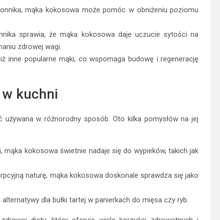
i błonnika, mąka kokosowa może pomóc w obniżeniu poziomu
nnika sprawia, że mąka kokosowa daje uczucie sytości na
maniu zdrowej wagi.
niż inne popularne mąki, co wspomaga budowę i regenerację
 w kuchni
 używana w różnorodny sposób. Oto kilka pomysłów na jej
i, mąka kokosowa świetnie nadaje się do wypieków, takich jak
orpcyjną naturę, mąka kokosowa doskonale sprawdza się jako
 alternatywy dla bułki tartej w panierkach do mięsa czy ryb.
rowej diety, który oferuje wiele korzyści zdrowotnych i