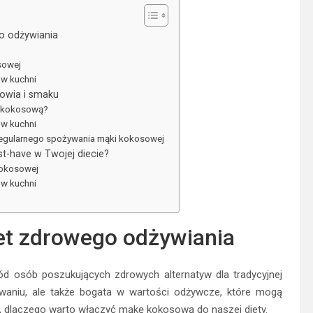
o odżywiania
sowej
w kuchni
owia i smaku
ę kokosową?
w kuchni
regularnego spożywania mąki kokosowej
-have w Twojej diecie?
kokosowej
w kuchni
t zdrowego odżywiania
 osób poszukujących zdrowych alternatyw dla tradycyjnej
waniu, ale także bogata w wartości odżywcze, które mogą
ej, dlaczego warto włączyć mąkę kokosową do naszej diety.