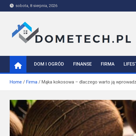
Skip
sobota, 8 sierpnia, 2026
to
content
Dometech
DOM I OGRÓD
FINANSE
FIRMA
LIFES
Home
Firma
Mąka kokosowa – dlaczego warto ją wprowadzi