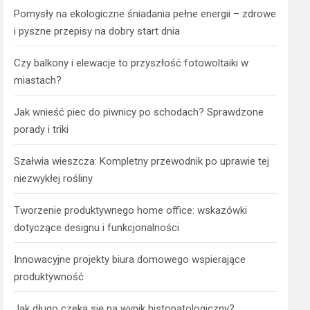
Pomysły na ekologiczne śniadania pełne energii – zdrowe
i pyszne przepisy na dobry start dnia
Czy balkony i elewacje to przyszłość fotowoltaiki w
miastach?
Jak wnieść piec do piwnicy po schodach? Sprawdzone
porady i triki
Szałwia wieszcza: Kompletny przewodnik po uprawie tej
niezwykłej rośliny
Tworzenie produktywnego home office: wskazówki
dotyczące designu i funkcjonalności
Innowacyjne projekty biura domowego wspierające
produktywność
Jak długo czeka się na wynik histopatologiczny?