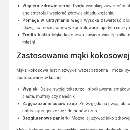
Wspiera zdrowie serca
: Dzięki wysokiej zawartośc
cholesterolu i wspierać zdrowie układu krążenia.
Pomaga w utrzymaniu wagi
: Wysoka zawartość bło
dłużej, co może pomóc w kontrolowaniu apetytu i utrzy
Źródło białka
: Mąka kokosowa zawiera więcej białka 
mięśni.
Zastosowanie mąki kokosowej
Mąka kokosowa jest niezwykle wszechstronna i może być
zastosowanie w kuchni:
Wypieki
: Dzięki swojej teksturze i słodkawemu smakow
ciasta, muffiny czy naleśniki.
Zagęszczanie sosów i zup
: Ze względu na swoją abs
naturalny zagęszczacz do sosów i zup.
Bezglutenowe panierki
: Można jej używać jako zdrowej
Mąka kokosowa to niezwykle wartościowy dodatek do zd