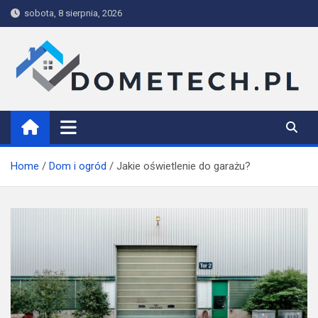
Skip
sobota, 8 sierpnia, 2026
to
content
Dometech
Home
Dom i ogród
Jakie oświetlenie do garażu?