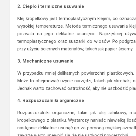
2. Ciepło i termiczne usuwanie
Klej kropelkowy jest termoplastycznym klejem, co oznacza
wysokiej temperaturze. Metoda termicznego usuwania klej
pozwala na jego delikatne usunięcie. Najczęściej używ
termoplastycznego oraz suszarki do włosów. Po podgrzani
przy użyciu ściernych materiałów, takich jak papier ścierny.
3. Mechaniczne usuwanie
W przypadku mniej delikatnych powierzchni plastikowyc
Może to obejmować użycie narzędzi, takich jak skrobaki, no
Jednak warto zachować ostrożność, aby nie uszkodzić plas
4. Rozpuszczalniki organiczne
Rozpuszczalniki organiczne, takie jak olej silnikowy,
kropelkowego z plastiku. Wystarczy nanieść niewielką ilość
następnie delikatnie usunąć go za pomocą miękkiej szmatki
zawsze warto upewnić się, że nie uszkodzi powierzchni.