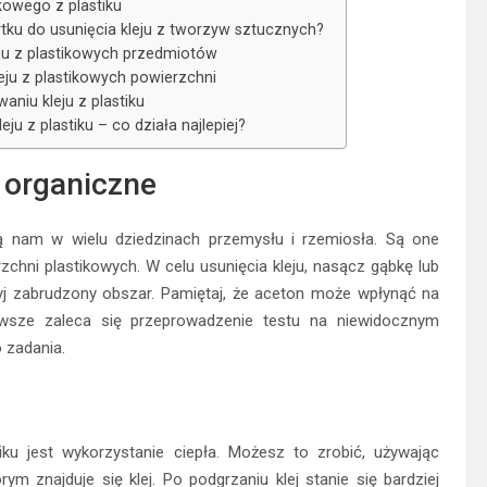
kowego z plastiku
u do usunięcia kleju z tworzyw sztucznych?
eju z plastikowych przedmiotów
leju z plastikowych powierzchni
aniu kleju z plastiku
u z plastiku – co działa najlepiej?
i organiczne
zą nam w wielu dziedzinach przemysłu i rzemiosła. Są one
hni plastikowych. W celu usunięcia kleju, nasącz gąbkę lub
yj zabrudzony obszar. Pamiętaj, że aceton może wpłynąć na
zawsze zaleca się przeprowadzenie testu na niewidocznym
 zadania.
ku jest wykorzystanie ciepła. Możesz to zrobić, używając
ym znajduje się klej. Po podgrzaniu klej stanie się bardziej