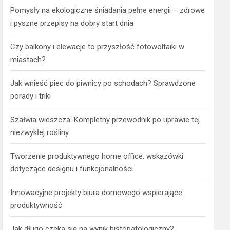
Pomysły na ekologiczne śniadania pełne energii – zdrowe
i pyszne przepisy na dobry start dnia
Czy balkony i elewacje to przyszłość fotowoltaiki w
miastach?
Jak wnieść piec do piwnicy po schodach? Sprawdzone
porady i triki
Szałwia wieszcza: Kompletny przewodnik po uprawie tej
niezwykłej rośliny
Tworzenie produktywnego home office: wskazówki
dotyczące designu i funkcjonalności
Innowacyjne projekty biura domowego wspierające
produktywność
Jak długo czeka się na wynik histopatologiczny?