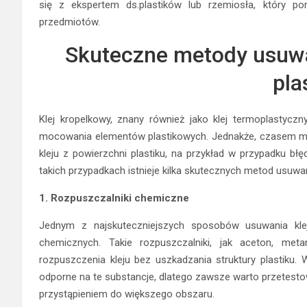
się z ekspertem ds.plastików lub rzemiosła, który po
przedmiotów.
Skuteczne metody usuwa
pla
Klej kropelkowy, znany również jako klej termoplastycz
mocowania elementów plastikowych. Jednakże, czasem może
kleju z powierzchni plastiku, na przykład w przypadku bł
takich przypadkach istnieje kilka skutecznych metod usuwan
1. Rozpuszczalniki chemiczne
Jednym z najskuteczniejszych sposobów usuwania klej
chemicznych. Takie rozpuszczalniki, jak aceton, met
rozpuszczenia kleju bez uszkadzania struktury plastiku. 
odporne na te substancje, dlatego zawsze warto przetesto
przystąpieniem do większego obszaru.