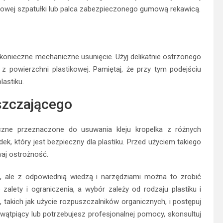
stikowej szpatułki lub palca zabezpieczonego gumową rekawicą.
onieczne mechaniczne usunięcie. Użyj delikatnie ostrzonego
 z powierzchni plastikowej. Pamiętaj, że przy tym podejściu
astiku.
szczającego
czne przeznaczone do usuwania kleju kropelka z różnych
k, który jest bezpieczny dla plastiku. Przed użyciem takiego
waj ostrożność.
, ale z odpowiednią wiedzą i narzędziami można to zrobić
alety i ograniczenia, a wybór zależy od rodzaju plastiku i
, takich jak użycie rozpuszczalników organicznych, i postępuj
 wątpiący lub potrzebujesz profesjonalnej pomocy, skonsultuj