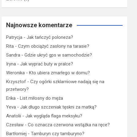
Najnowsze komentarze
Patrycja
-
Jak tańczyć poloneza?
Rita
-
Czym obciążyć zasłony na tarasie?
Sandra
-
Gdzie ukryć gps w samochodzie?
Iryna
-
Jak wyprać buty w pralce?
Weronika
-
Kto ubiera zmarłego w domu?
Krzysztof
-
Czy ogórki szklarniowe nadają się na
przetwory?
Erika
-
List miłosny do męża
Yeva
-
Jak długo szczeniak tęskni za matką?
Anatolii
-
Jak wygląda flaga meksyku?
Czesław
-
Co oznacza czerwona wstążka na ręce?
Bartłomiej
-
Tamburyn czy tamburyno?