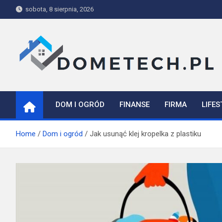
Skip
sobota, 8 sierpnia, 2026
to
content
Dometech
DOM I OGRÓD
FINANSE
FIRMA
LIFES
Home
Dom i ogród
Jak usunąć klej kropelka z plastiku