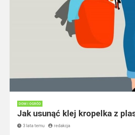
DOM I OGRÓD
Jak usunąć klej kropelka z pla
3 lata temu
redakcja