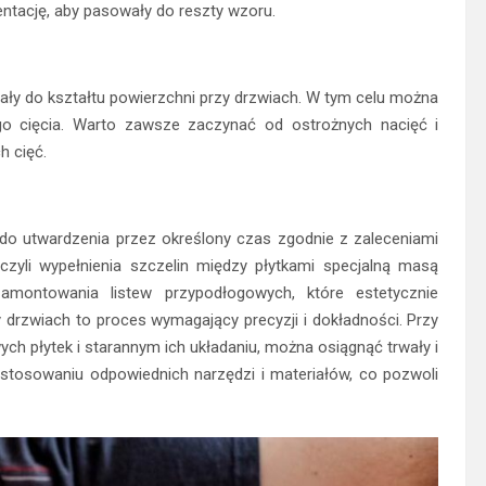
entację, aby pasowały do reszty wzoru.
wały do kształtu powierzchni przy drzwiach. W tym celu można
ego cięcia. Warto zawsze zaczynać od ostrożnych nacięć i
h cięć.
do utwardzenia przez określony czas zgodnie z zaleceniami
zyli wypełnienia szczelin między płytkami specjalną masą
montowania listew przypodłogowych, które estetycznie
y drzwiach to proces wymagający precyzji i dokładności. Przy
h płytek i starannym ich układaniu, można osiągnąć trwały i
astosowaniu odpowiednich narzędzi i materiałów, co pozwoli