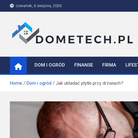
Skip
czwartek, 6 sierpnia, 2026
to
content
Dometech
DOM I OGRÓD
FINANSE
FIRMA
LIFES
Home
Dom i ogród
Jak układać płytki przy drzwiach?