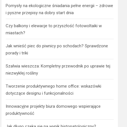
Pomysły na ekologiczne śniadania pełne energii – zdrowe
i pyszne przepisy na dobry start dnia
Czy balkony i elewacje to przyszłość fotowoltaiki w
miastach?
Jak wnieść piec do piwnicy po schodach? Sprawdzone
porady i triki
Szałwia wieszcza: Kompletny przewodnik po uprawie tej
niezwykłej rośliny
Tworzenie produktywnego home office: wskazówki
dotyczące designu i funkcjonalności
Innowacyjne projekty biura domowego wspierające
produktywność
Jak długo czeka się na wynik histopatologiczny?