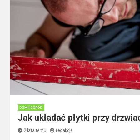
DOM I OGRÓD
Jak układać płytki przy drzwia
2 lata temu
redakcja