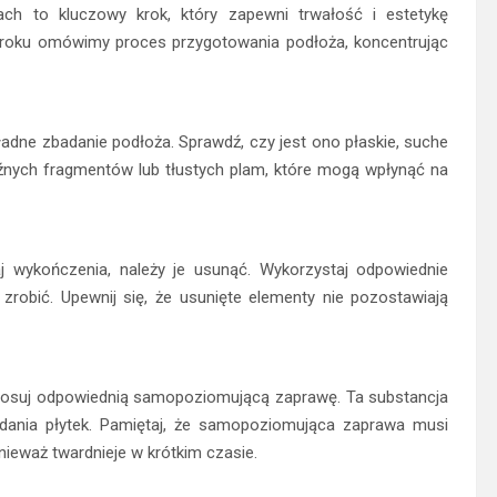
ach to kluczowy krok, który zapewni trwałość i estetykę
 kroku omówimy proces przygotowania podłoża, koncentrując
adne zbadanie podłoża. Sprawdź, czy jest ono płaskie, suche
uźnych fragmentów lub tłustych plam, które mogą wpłynąć na
zaj wykończenia, należy je usunąć. Wykorzystaj odpowiednie
 zrobić. Upewnij się, że usunięte elementy nie pozostawiają
tosuj odpowiednią samopoziomującą zaprawę. Ta substancja
dania płytek. Pamiętaj, że samopoziomująca zaprawa musi
ieważ twardnieje w krótkim czasie.