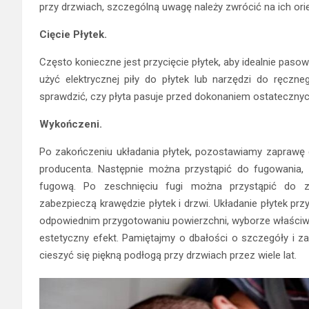
przy drzwiach, szczególną uwagę należy zwrócić na ich ori
Cięcie Płytek.
Często konieczne jest przycięcie płytek, aby idealnie paso
użyć elektrycznej piły do płytek lub narzędzi do ręczn
sprawdzić, czy płyta pasuje przed dokonaniem ostatecznyc
Wykończeni.
Po zakończeniu układania płytek, pozostawiamy zaprawę 
producenta. Następnie można przystąpić do fugowania, c
fugową. Po zeschnięciu fugi można przystąpić do za
zabezpieczą krawędzie płytek i drzwi. Układanie płytek prz
odpowiednim przygotowaniu powierzchni, wyborze właściwyc
estetyczny efekt. Pamiętajmy o dbałości o szczegóły i z
cieszyć się piękną podłogą przy drzwiach przez wiele lat.