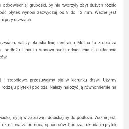
o odpowiedniej grubości, by nie tworzyły zbyt dużych różnic
ość płytek wynosi zazwyczaj od 8 do 12 mm. Ważne jest
ni przy drzwiach.
wiach, należy określić linię centralną. Można to zrobić za
 podłożu. Linia ta stanowi punkt odniesienia dla układania
ków.
nej i stopniowo przesuwajmy się w kierunku drzwi. Użyjmy
rodzaju płytek i podłoża. Należy nałożyć ją równomiernie na
e wciskajmy ją w zaprawę i dociskajmy do podłoża. Ważne jest,
t określana za pomocą spacersów. Podczas układania płytek