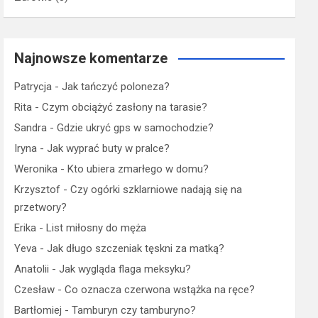
Najnowsze komentarze
Patrycja
-
Jak tańczyć poloneza?
Rita
-
Czym obciążyć zasłony na tarasie?
Sandra
-
Gdzie ukryć gps w samochodzie?
Iryna
-
Jak wyprać buty w pralce?
Weronika
-
Kto ubiera zmarłego w domu?
Krzysztof
-
Czy ogórki szklarniowe nadają się na
przetwory?
Erika
-
List miłosny do męża
Yeva
-
Jak długo szczeniak tęskni za matką?
Anatolii
-
Jak wygląda flaga meksyku?
Czesław
-
Co oznacza czerwona wstążka na ręce?
Bartłomiej
-
Tamburyn czy tamburyno?