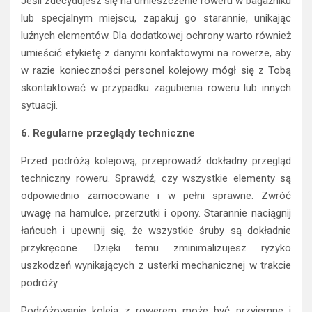
Jeśli zdecydujesz się na umieszczenie roweru w bagażniku
lub specjalnym miejscu, zapakuj go starannie, unikając
luźnych elementów. Dla dodatkowej ochrony warto również
umieścić etykietę z danymi kontaktowymi na rowerze, aby
w razie konieczności personel kolejowy mógł się z Tobą
skontaktować w przypadku zagubienia roweru lub innych
sytuacji.
6. Regularne przeglądy techniczne
Przed podróżą kolejową, przeprowadź dokładny przegląd
techniczny roweru. Sprawdź, czy wszystkie elementy są
odpowiednio zamocowane i w pełni sprawne. Zwróć
uwagę na hamulce, przerzutki i opony. Starannie naciągnij
łańcuch i upewnij się, że wszystkie śruby są dokładnie
przykręcone. Dzięki temu zminimalizujesz ryzyko
uszkodzeń wynikających z usterki mechanicznej w trakcie
podróży.
Podróżowanie koleją z rowerem może być przyjemne i