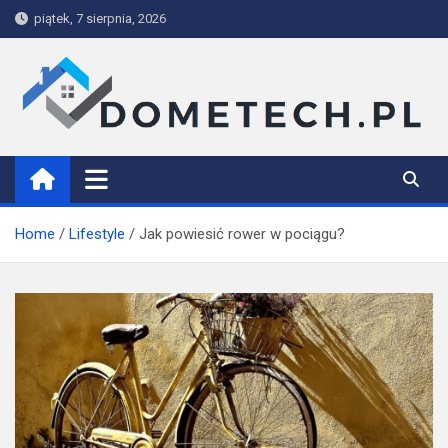
Skip
piątek, 7 sierpnia, 2026
to
content
Dometech
Home
Lifestyle
Jak powiesić rower w pociągu?