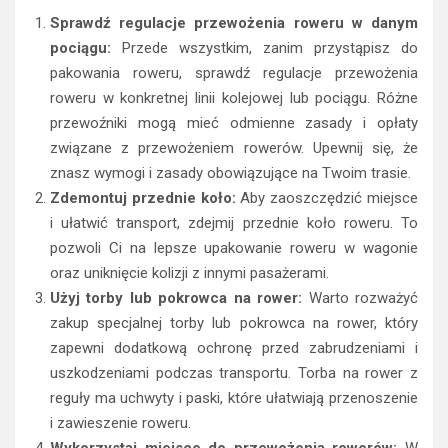
Sprawdź regulacje przewożenia roweru w danym
pociągu:
Przede wszystkim, zanim przystąpisz do
pakowania roweru, sprawdź regulacje przewożenia
roweru w konkretnej linii kolejowej lub pociągu. Różne
przewoźniki mogą mieć odmienne zasady i opłaty
związane z przewożeniem rowerów. Upewnij się, że
znasz wymogi i zasady obowiązujące na Twoim trasie.
Zdemontuj przednie koło:
Aby zaoszczędzić miejsce
i ułatwić transport, zdejmij przednie koło roweru. To
pozwoli Ci na lepsze upakowanie roweru w wagonie
oraz uniknięcie kolizji z innymi pasażerami.
Użyj torby lub pokrowca na rower:
Warto rozważyć
zakup specjalnej torby lub pokrowca na rower, który
zapewni dodatkową ochronę przed zabrudzeniami i
uszkodzeniami podczas transportu. Torba na rower z
reguły ma uchwyty i paski, które ułatwiają przenoszenie
i zawieszenie roweru.
Wykorzystaj miejsce do przewożenia rowerów:
W