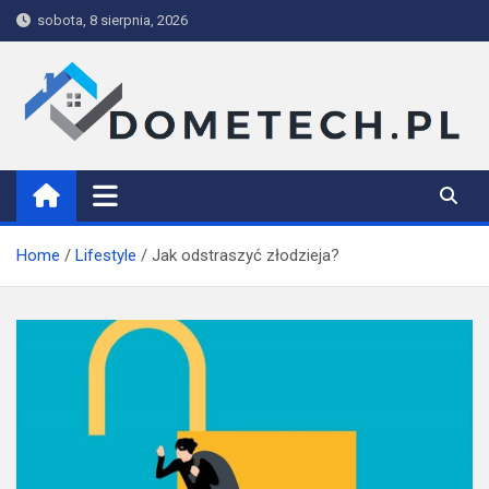
Skip
sobota, 8 sierpnia, 2026
to
content
Dometech
Home
Lifestyle
Jak odstraszyć złodzieja?