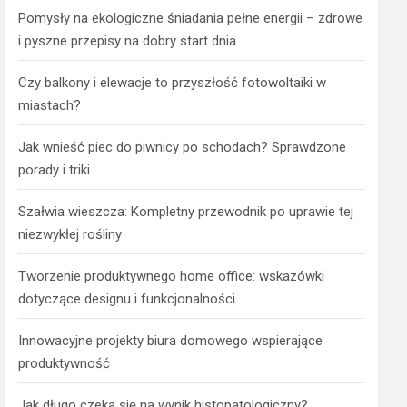
Pomysły na ekologiczne śniadania pełne energii – zdrowe
i pyszne przepisy na dobry start dnia
Czy balkony i elewacje to przyszłość fotowoltaiki w
miastach?
Jak wnieść piec do piwnicy po schodach? Sprawdzone
porady i triki
Szałwia wieszcza: Kompletny przewodnik po uprawie tej
niezwykłej rośliny
Tworzenie produktywnego home office: wskazówki
dotyczące designu i funkcjonalności
Innowacyjne projekty biura domowego wspierające
produktywność
Jak długo czeka się na wynik histopatologiczny?