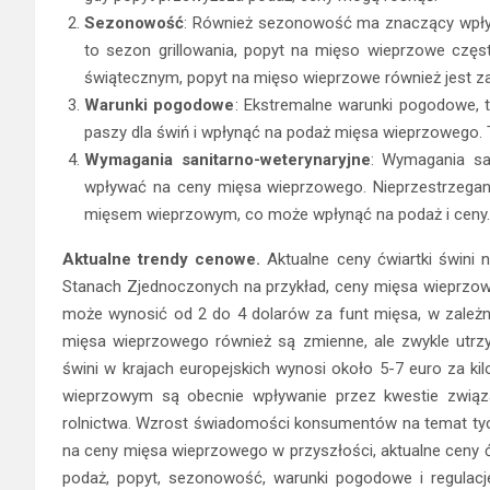
Sezonowość
: Również sezonowość ma znaczący wpływ n
to sezon grillowania, popyt na mięso wieprzowe czę
świątecznym, popyt na mięso wieprzowe również jest z
Warunki pogodowe
: Ekstremalne warunki pogodowe, 
paszy dla świń i wpłynąć na podaż mięsa wieprzowego. T
Wymagania sanitarno-weterynaryjne
: Wymagania sa
wpływać na ceny mięsa wieprzowego. Nieprzestrzegan
mięsem wieprzowym, co może wpłynąć na podaż i ceny.
Aktualne trendy cenowe.
Aktualne ceny ćwiartki świni 
Stanach Zjednoczonych na przykład, ceny mięsa wieprzow
może wynosić od 2 do 4 dolarów za funt mięsa, w zależn
mięsa wieprzowego również są zmienne, ale zwykle utrz
świni w krajach europejskich wynosi około 5-7 euro za k
wieprzowym są obecnie wpływanie przez kwestie zwią
rolnictwa. Wzrost świadomości konsumentów na temat tyc
na ceny mięsa wieprzowego w przyszłości, aktualne ceny ćwi
podaż, popyt, sezonowość, warunki pogodowe i regulacje