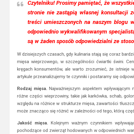
Czytelniku!
Prosimy pamiętać, że wszystki
stronie nie zastąpią własnej konsultacji 
treści umieszczonych na naszym blogu 
odpowiednio wykwalifikowanym specjalistą.
są w żaden sposób odpowiedzialni ze stos
W dzisiejszych czasach, gdy kulinaria stają się coraz bard
mięsa wieprzowego, w szczególności ćwiartki świni. C
kręgach konsumentów, ale warto zrozumieć, że istnieje w
artykule przeanalizujemy te czynniki i postaramy się odpowie
Rodzaj mięsa.
Najważniejszym aspektem wpływającym na 
różne części wieprzowiny, takie jak karkówka, schab, gol
względu na różnice w strukturze mięsa, zawartości tłuszczu
może znacząco się różnić w zależności od tego, którą czę
Jakość mięsa.
Kolejnym ważnym czynnikiem wpływając
pochodzące od zwierząt hodowanych w odpowiednich warun