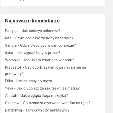
Najnowsze komentarze
Patrycja
-
Jak tańczyć poloneza?
Rita
-
Czym obciążyć zasłony na tarasie?
Sandra
-
Gdzie ukryć gps w samochodzie?
Iryna
-
Jak wyprać buty w pralce?
Weronika
-
Kto ubiera zmarłego w domu?
Krzysztof
-
Czy ogórki szklarniowe nadają się na
przetwory?
Erika
-
List miłosny do męża
Yeva
-
Jak długo szczeniak tęskni za matką?
Anatolii
-
Jak wygląda flaga meksyku?
Czesław
-
Co oznacza czerwona wstążka na ręce?
Bartłomiej
-
Tamburyn czy tamburyno?