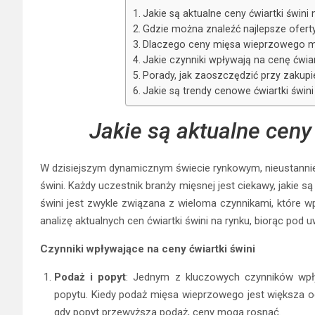
Jakie są aktualne ceny ćwiartki świni 
Gdzie można znaleźć najlepsze oferty
Dlaczego ceny mięsa wieprzowego mo
Jakie czynniki wpływają na cenę ćwiar
Porady, jak zaoszczędzić przy zakupie
Jakie są trendy cenowe ćwiartki świn
Jakie są aktualne ceny 
W dzisiejszym dynamicznym świecie rynkowym, nieustannie 
świni. Każdy uczestnik branży mięsnej jest ciekawy, jakie s
świni jest zwykle związana z wieloma czynnikami, które 
analizę aktualnych cen ćwiartki świni na rynku, biorąc pod u
Czynniki wpływające na ceny ćwiartki świni
Podaż i popyt
: Jednym z kluczowych czynników wpły
popytu. Kiedy podaż mięsa wieprzowego jest większa o
gdy popyt przewyższa podaż, ceny mogą rosnąć.