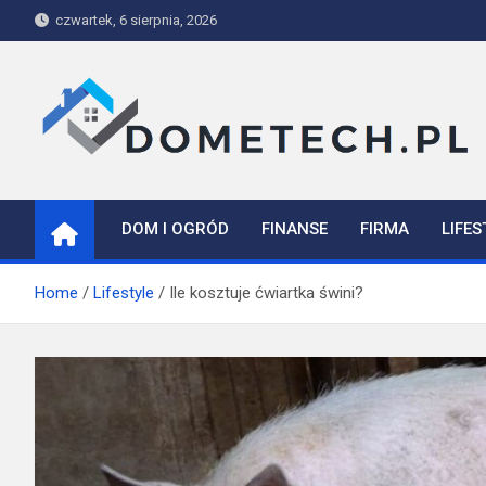
Skip
czwartek, 6 sierpnia, 2026
to
content
Dometech
DOM I OGRÓD
FINANSE
FIRMA
LIFES
Home
Lifestyle
Ile kosztuje ćwiartka świni?