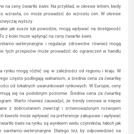
a ceny ćwiartki świni. Na przykład, w okresie letnim, kiedy
sto wzrasta, co może prowadzić do wzrostu cen. W okresie
azwyczaj wyższy.
takie jak susze lub powodzie, mogą wpływać na dostępność
o z kolei może wpłynąć na ceny ćwiartki świni.
nitarno-weterynaryjne i regulacje zdrowotne również mogą
ie tych przepisów może prowadzić do ograniczeń w handlu
na rynku mogą różnić się w zależności od regionu i kraju. W
ego często podlegają wahaniom, a średnia cena za ćwiartkę
ości od lokalnych uwarunkowań rynkowych. W Europie, ceny
ymują się na podobnym poziomie. Średnia cena za ćwiartkę
ilogram. Warto również zauważyć, że trendy cenowe w mięsie
zane z dobrostanem zwierząt i zrównoważonym rozwojem
h kwestii może wpływać na preferencje zakupowe i wpływać
artki świni na rynku są wynikiem wielu czynników, takich jak
 sanitarno-weterynaryjne. Dlatego też, by odpowiedzieć na