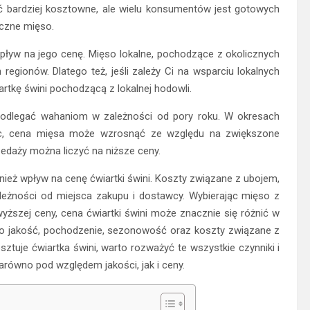
ć bardziej kosztowne, ale wielu konsumentów jest gotowych
czne mięso.
ływ na jego cenę. Mięso lokalne, pochodzące z okolicznych
egionów. Dlatego też, jeśli zależy Ci na wsparciu lokalnych
tkę świni pochodzącą z lokalnej hodowli.
odlegać wahaniom w zależności od pory roku. W okresach
noc, cena mięsa może wzrosnąć ze względu na zwiększone
edaży można liczyć na niższe ceny.
nież wpływ na cenę ćwiartki świni. Koszty związane z ubojem,
eżności od miejsca zakupu i dostawcy. Wybierając mięso z
szej ceny, cena ćwiartki świni może znacznie się różnić w
jego jakość, pochodzenie, sezonowość oraz koszty związane z
osztuje ćwiartka świni, warto rozważyć te wszystkie czynniki i
zarówno pod względem jakości, jak i ceny.