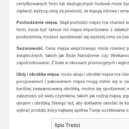
certyfikowanych ferm lub ekologicznych hodowli może by
zapłacić wyższą cenę za pewność, że kupują zdrowe i sma
Pochodzenie mięsa.
Skąd pochodzi mięso ma również wp
ferm, może być tańsze niż mięso importowane z dalekich r
producentów, możesz spodziewać się wyższej ceny za ćwiar
Sezonowość.
Cena mięsa wieprzowego może również p
świątecznych, takich jak Boże Narodzenie czy Wielka
zapotrzebowanie. Z kolei w okresach promocyjnych i wyprz
Ubój i obróbka mięsa
. roces uboju i obróbki mięsa ma rów
porcjowaniem i pakowaniem mięsa mogą różnić się w zal
bardziej zaawansowaną obróbką, można się spodziewać wyż
zależności od wielu czynników, takich jak rodzaj mięsa, 
ubojem i obróbką. Dlatego też, aby dokładnie określić ile k
wybrać produkt, który najlepiej spełnia Twoje oczekiwania 
Spis Treści