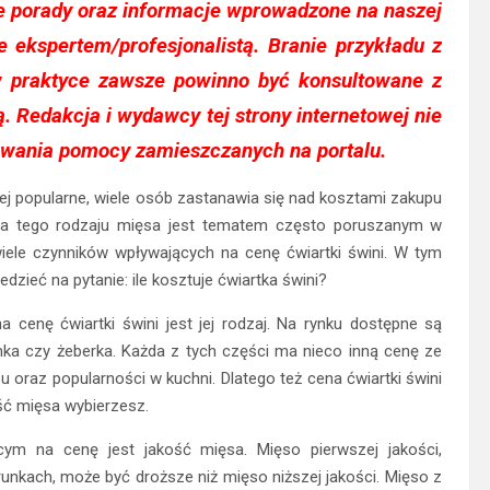
e porady oraz informacje wprowadzone na naszej
ze ekspertem/profesjonalistą. Branie przykładu z
w praktyce zawsze powinno być konsultowane z
 Redakcja i wydawcy tej strony internetowej nie
owania pomocy zamieszczanych na portalu.
ziej popularne, wiele osób zastanawia się nad kosztami zakupu
ena tego rodzaju mięsa jest tematem często poruszanym w
iele czynników wpływających na cenę ćwiartki świni. W tym
dzieć na pytanie: ile kosztuje ćwiartka świni?
cenę ćwiartki świni jest jej rodzaj. Na rynku dostępne są
onka czy żeberka. Każda z tych części ma nieco inną cenę ze
 oraz popularności w kuchni. Dlatego też cena ćwiartki świni
ść mięsa wybierzesz.
ym na cenę jest jakość mięsa. Mięso pierwszej jakości,
kach, może być droższe niż mięso niższej jakości. Mięso z