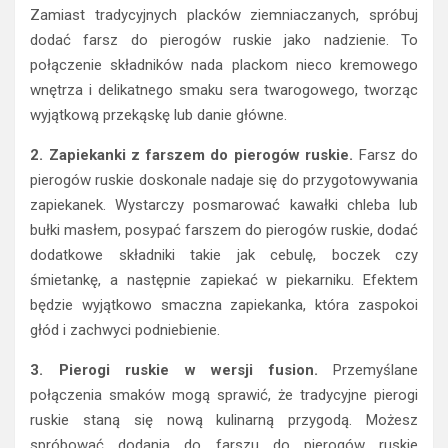
Zamiast tradycyjnych placków ziemniaczanych, spróbuj
dodać farsz do pierogów ruskie jako nadzienie. To
połączenie składników nada plackom nieco kremowego
wnętrza i delikatnego smaku sera twarogowego, tworząc
wyjątkową przekąskę lub danie główne.
2. Zapiekanki z farszem do pierogów ruskie.
Farsz do
pierogów ruskie doskonale nadaje się do przygotowywania
zapiekanek. Wystarczy posmarować kawałki chleba lub
bułki masłem, posypać farszem do pierogów ruskie, dodać
dodatkowe składniki takie jak cebulę, boczek czy
śmietankę, a następnie zapiekać w piekarniku. Efektem
będzie wyjątkowo smaczna zapiekanka, która zaspokoi
głód i zachwyci podniebienie.
3. Pierogi ruskie w wersji fusion.
Przemyślane
połączenia smaków mogą sprawić, że tradycyjne pierogi
ruskie staną się nową kulinarną przygodą. Możesz
spróbować dodania do farszu do pierogów ruskie