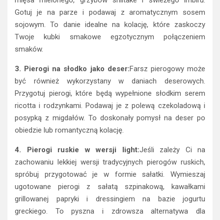
mięsa mielonego, grzybów shiitake i świeżego imbiru.
Gotuj je na parze i podawaj z aromatycznym sosem
sojowym. To danie idealne na kolację, które zaskoczy
Twoje kubki smakowe egzotycznym połączeniem
smaków.
3. Pierogi na słodko jako deser:
Farsz pierogowy może
być również wykorzystany w daniach deserowych.
Przygotuj pierogi, które będą wypełnione słodkim serem
ricotta i rodzynkami. Podawaj je z polewą czekoladową i
posypką z migdałów. To doskonały pomysł na deser po
obiedzie lub romantyczną kolację.
4. Pierogi ruskie w wersji light:
Jeśli zależy Ci na
zachowaniu lekkiej wersji tradycyjnych pierogów ruskich,
spróbuj przygotować je w formie sałatki. Wymieszaj
ugotowane pierogi z sałatą szpinakową, kawałkami
grillowanej papryki i dressingiem na bazie jogurtu
greckiego. To pyszna i zdrowsza alternatywa dla