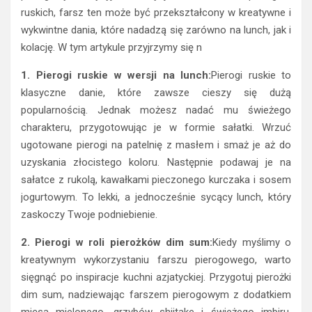
ruskich, farsz ten może być przekształcony w kreatywne i
wykwintne dania, które nadadzą się zarówno na lunch, jak i
kolację. W tym artykule przyjrzymy się n
1. Pierogi ruskie w wersji na lunch:
Pierogi ruskie to
klasyczne danie, które zawsze cieszy się dużą
popularnością. Jednak możesz nadać mu świeżego
charakteru, przygotowując je w formie sałatki. Wrzuć
ugotowane pierogi na patelnię z masłem i smaż je aż do
uzyskania złocistego koloru. Następnie podawaj je na
sałatce z rukolą, kawałkami pieczonego kurczaka i sosem
jogurtowym. To lekki, a jednocześnie sycący lunch, który
zaskoczy Twoje podniebienie.
2. Pierogi w roli pierożków dim sum:
Kiedy myślimy o
kreatywnym wykorzystaniu farszu pierogowego, warto
sięgnąć po inspiracje kuchni azjatyckiej. Przygotuj pierożki
dim sum, nadziewając farszem pierogowym z dodatkiem