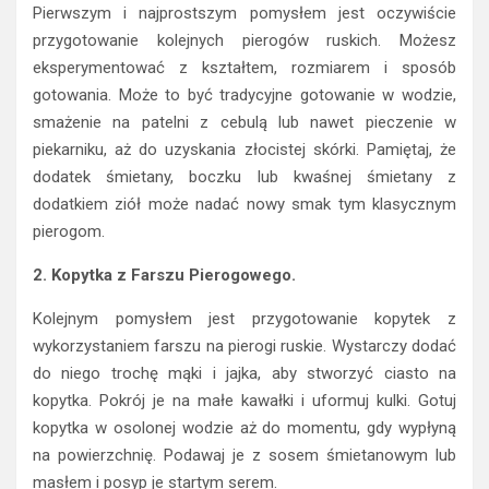
Pierwszym i najprostszym pomysłem jest oczywiście
przygotowanie kolejnych pierogów ruskich. Możesz
eksperymentować z kształtem, rozmiarem i sposób
gotowania. Może to być tradycyjne gotowanie w wodzie,
smażenie na patelni z cebulą lub nawet pieczenie w
piekarniku, aż do uzyskania złocistej skórki. Pamiętaj, że
dodatek śmietany, boczku lub kwaśnej śmietany z
dodatkiem ziół może nadać nowy smak tym klasycznym
pierogom.
2. Kopytka z Farszu Pierogowego.
Kolejnym pomysłem jest przygotowanie kopytek z
wykorzystaniem farszu na pierogi ruskie. Wystarczy dodać
do niego trochę mąki i jajka, aby stworzyć ciasto na
kopytka. Pokrój je na małe kawałki i uformuj kulki. Gotuj
kopytka w osolonej wodzie aż do momentu, gdy wypłyną
na powierzchnię. Podawaj je z sosem śmietanowym lub
masłem i posyp je startym serem.