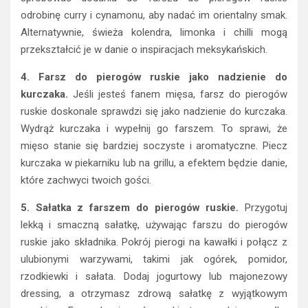
odrobinę curry i cynamonu, aby nadać im orientalny smak.
Alternatywnie, świeża kolendra, limonka i chilli mogą
przekształcić je w danie o inspiracjach meksykańskich.
4. Farsz do pierogów ruskie jako nadzienie do
kurczaka.
Jeśli jesteś fanem mięsa, farsz do pierogów
ruskie doskonale sprawdzi się jako nadzienie do kurczaka.
Wydrąż kurczaka i wypełnij go farszem. To sprawi, że
mięso stanie się bardziej soczyste i aromatyczne. Piecz
kurczaka w piekarniku lub na grillu, a efektem będzie danie,
które zachwyci twoich gości.
5. Sałatka z farszem do pierogów ruskie.
Przygotuj
lekką i smaczną sałatkę, używając farszu do pierogów
ruskie jako składnika. Pokrój pierogi na kawałki i połącz z
ulubionymi warzywami, takimi jak ogórek, pomidor,
rzodkiewki i sałata. Dodaj jogurtowy lub majonezowy
dressing, a otrzymasz zdrową sałatkę z wyjątkowym