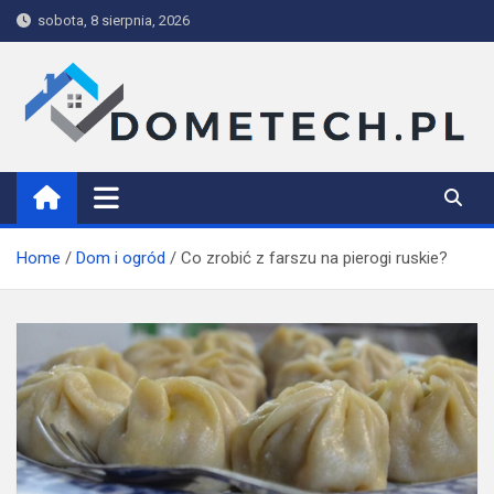
Skip
sobota, 8 sierpnia, 2026
to
content
Dometech
Home
Dom i ogród
Co zrobić z farszu na pierogi ruskie?