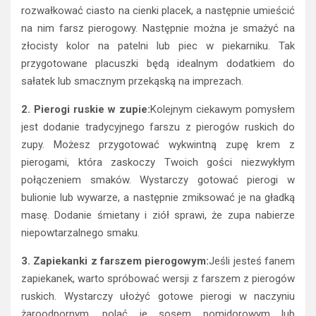
rozwałkować ciasto na cienki placek, a następnie umieścić
na nim farsz pierogowy. Następnie można je smażyć na
złocisty kolor na patelni lub piec w piekarniku. Tak
przygotowane placuszki będą idealnym dodatkiem do
sałatek lub smacznym przekąską na imprezach.
2. Pierogi ruskie w zupie:
Kolejnym ciekawym pomysłem
jest dodanie tradycyjnego farszu z pierogów ruskich do
zupy. Możesz przygotować wykwintną zupę krem z
pierogami, która zaskoczy Twoich gości niezwykłym
połączeniem smaków. Wystarczy gotować pierogi w
bulionie lub wywarze, a następnie zmiksować je na gładką
masę. Dodanie śmietany i ziół sprawi, że zupa nabierze
niepowtarzalnego smaku.
3. Zapiekanki z farszem pierogowym:
Jeśli jesteś fanem
zapiekanek, warto spróbować wersji z farszem z pierogów
ruskich. Wystarczy ułożyć gotowe pierogi w naczyniu
żaroodpornym, polać je sosem pomidorowym lub