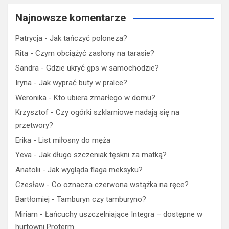
Najnowsze komentarze
Patrycja
-
Jak tańczyć poloneza?
Rita
-
Czym obciążyć zasłony na tarasie?
Sandra
-
Gdzie ukryć gps w samochodzie?
Iryna
-
Jak wyprać buty w pralce?
Weronika
-
Kto ubiera zmarłego w domu?
Krzysztof
-
Czy ogórki szklarniowe nadają się na
przetwory?
Erika
-
List miłosny do męża
Yeva
-
Jak długo szczeniak tęskni za matką?
Anatolii
-
Jak wygląda flaga meksyku?
Czesław
-
Co oznacza czerwona wstążka na ręce?
Bartłomiej
-
Tamburyn czy tamburyno?
Miriam
-
Łańcuchy uszczelniające Integra – dostępne w
hurtowni Proterm