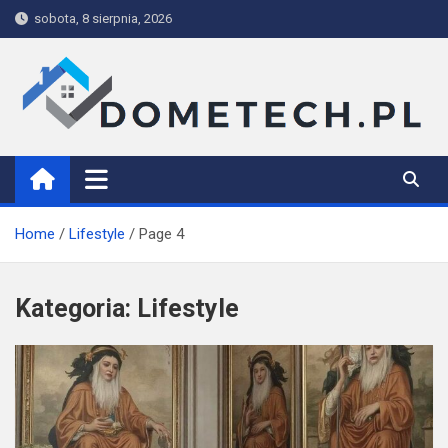
Skip
sobota, 8 sierpnia, 2026
to
content
Dometech
Home
Lifestyle
Page 4
Kategoria:
Lifestyle