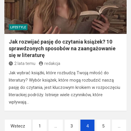
LIFESTYLE
Jak rozwijać pasję do czytania książek? 10
sprawdzonych sposobów na zaangażowanie
się w literaturę
2 lata temu
redakcja
Jak wybrać książki, które rozbudzą Twoją miłość do
literatury? Wybór książek, które mogą rozbudzić naszą
pasję do czytania, jest kluczowym krokiem w rozpoczęciu
literackiej podróży. Istnieje wiele czynników, które
wpływają…
Nawigacja
Wstecz
1
…
3
4
5
…