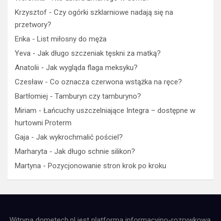
Krzysztof
-
Czy ogórki szklarniowe nadają się na
przetwory?
Erika
-
List miłosny do męża
Yeva
-
Jak długo szczeniak tęskni za matką?
Anatolii
-
Jak wygląda flaga meksyku?
Czesław
-
Co oznacza czerwona wstążka na ręce?
Bartłomiej
-
Tamburyn czy tamburyno?
Miriam
-
Łańcuchy uszczelniające Integra – dostępne w
hurtowni Proterm
Gaja
-
Jak wykrochmalić pościel?
Marharyta
-
Jak długo schnie silikon?
Martyna
-
Pozycjonowanie stron krok po kroku
Witryna dometech.pl jest platformą informacyjno-rozrywkową.