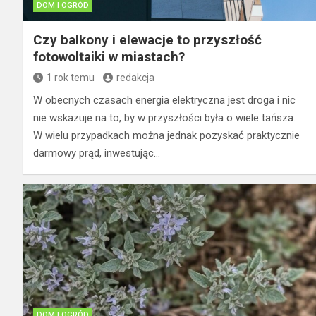
DOM I OGRÓD
Czy balkony i elewacje to przyszłość
fotowoltaiki w miastach?
1 rok temu
redakcja
W obecnych czasach energia elektryczna jest droga i nic
nie wskazuje na to, by w przyszłości była o wiele tańsza.
W wielu przypadkach można jednak pozyskać praktycznie
darmowy prąd, inwestując…
DOM I OGRÓD