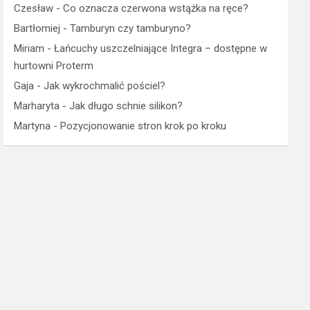
Czesław
-
Co oznacza czerwona wstążka na ręce?
Bartłomiej
-
Tamburyn czy tamburyno?
Miriam
-
Łańcuchy uszczelniające Integra – dostępne w
hurtowni Proterm
Gaja
-
Jak wykrochmalić pościel?
Marharyta
-
Jak długo schnie silikon?
Martyna
-
Pozycjonowanie stron krok po kroku