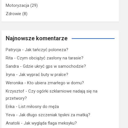
Motoryzacja
(29)
Zdrowie
(8)
Najnowsze komentarze
Patrycja
-
Jak tańczyć poloneza?
Rita
-
Czym obciążyć zasłony na tarasie?
Sandra
-
Gdzie ukryć gps w samochodzie?
Iryna
-
Jak wyprać buty w pralce?
Weronika
-
Kto ubiera zmarłego w domu?
Krzysztof
-
Czy ogórki szklarniowe nadają się na
przetwory?
Erika
-
List miłosny do męża
Yeva
-
Jak długo szczeniak tęskni za matką?
Anatolii
-
Jak wygląda flaga meksyku?