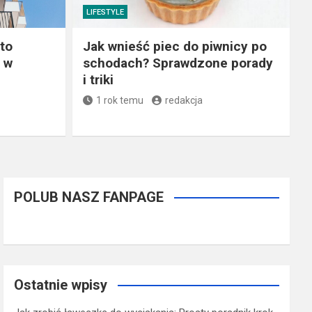
LIFESTYLE
 to
Jak wnieść piec do piwnicy po
i w
schodach? Sprawdzone porady
i triki
1 rok temu
redakcja
POLUB NASZ FANPAGE
Ostatnie wpisy