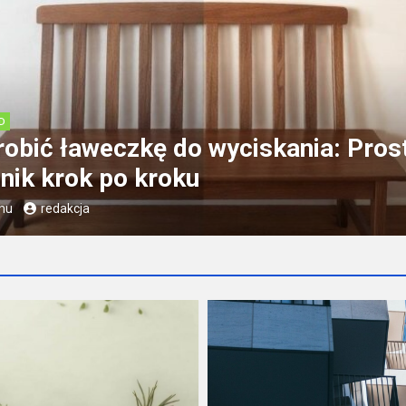
D
alkony i elewacje to przyszłość
oltaiki w miastach?
mu
redakcja