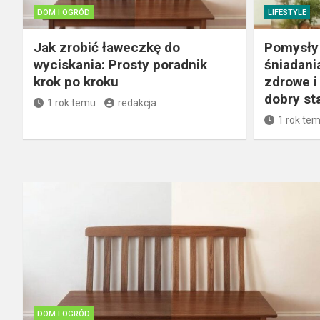
DOM I OGRÓD
LIFESTYLE
Jak zrobić ławeczkę do
Pomysły 
wyciskania: Prosty poradnik
śniadani
krok po kroku
zdrowe i
dobry sta
1 rok temu
redakcja
1 rok te
DOM I OGRÓD