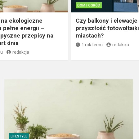
DOM I OGRÓD
na ekologiczne
Czy balkony i elewacje
a pełne energii –
przyszłość fotowoltaik
 pyszne przepisy na
miastach?
rt dnia
1 rok temu
redakcja
mu
redakcja
LIFESTYLE