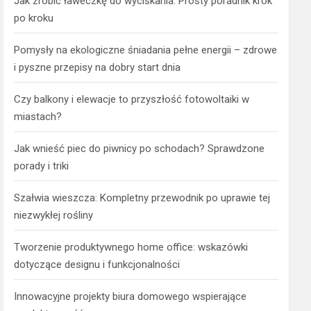
Jak zrobić ławeczkę do wyciskania: Prosty poradnik krok
po kroku
Pomysły na ekologiczne śniadania pełne energii – zdrowe
i pyszne przepisy na dobry start dnia
Czy balkony i elewacje to przyszłość fotowoltaiki w
miastach?
Jak wnieść piec do piwnicy po schodach? Sprawdzone
porady i triki
Szałwia wieszcza: Kompletny przewodnik po uprawie tej
niezwykłej rośliny
Tworzenie produktywnego home office: wskazówki
dotyczące designu i funkcjonalności
Innowacyjne projekty biura domowego wspierające